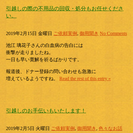
引越しの際の不用品の回収・処分もお任せくださ
い。
2019年2月15日 金曜日
ご依頼実例
,
御用聞き
No Comments
池江 璃花子さんの白血病の告白には
衝撃が走りましたね。
一日も早い寛解を祈るばかりです。
報道後、ドナー登録の問い合わせも急激に
増えているようですね。
Read the rest of this entry »
引越しのお手伝いもいたします！
2019年2月5日 火曜日
ご依頼実例
,
御用聞き
,
色々なお話