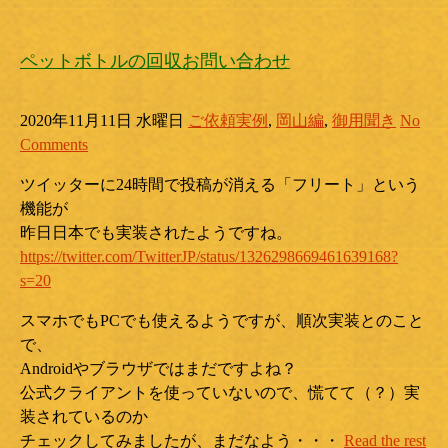
ペットボトルの回収お問い合わせ
2020年11月11日 水曜日
ご依頼実例
,
岡山編
,
御用聞き
No
Comments
ツイッターに24時間で投稿が消える「フリート」という
機能が
昨日日本でも実装されたようですね。
https://twitter.com/TwitterJP/status/1326298669461639168?
s=20
スマホでもPCでも使えるようですが、順次実装とのこと
で、
Androidやブラウザではまだですよね？
公式クライアントを使っていないので、慌てて（？）実
装されているのか
チェックしてみましたが、まだなよう・・・
Read the rest