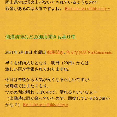
岡山県では活火山がないとされているようなので、
影響があるのは大雨ですよね。
Read the rest of this entry »
側溝清掃などの御用聞きも承り中
2021年5月19日 水曜日
御用聞き
,
色々なお話
No Comments
早くも梅雨入りとなり、明日（20日）からは
激しい雨が予報されておりますね。
今日は午後から天気が良くなるらしいですが、
現時点ではまだくもり。
つかぬ間の晴れっぽいので、晴れるといいなぁー
（出勤時は雨が降っていたので、回復しているのは確か
かな？）
Read the rest of this entry »