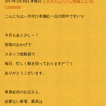
2017年3月30日 木曜日
☆彡キャンペーン情報☆ミ
No
Comments
こんにちは～片付け本舗紅一点の田中です(^^)/
今月もあと少し～！
皆様のおかげで
スタッフ総動員で
毎日、忙しく動き回っております(*’▽’)
ありがとうございます。
単身赴任のお父さん、
必要ない家電、家具は