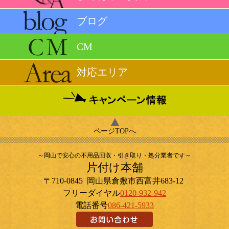
ブログ
CM
対応エリア
ページTOPへ
～岡山で安心の不用品回収・引き取り・処分業者です～
片付け本舗
〒710-0845
岡山県
倉敷市
西富井683-12
フリーダイヤル
0120-932-942
電話番号
086-421-5933