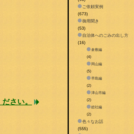
ご依頼実例
(673)
御用聞き
(53)
自治体へのごみの出し方
(16)
倉敷編
(4)
岡山編
(5)
早島編
(2)
津山市編
ください。
(2)
総社編
(2)
色々なお話
(555)