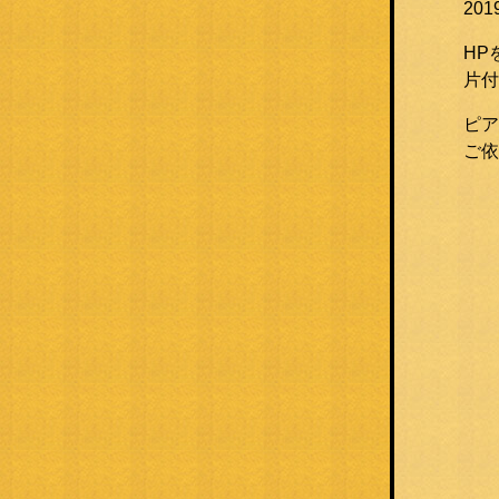
20
HP
片付
ピア
ご