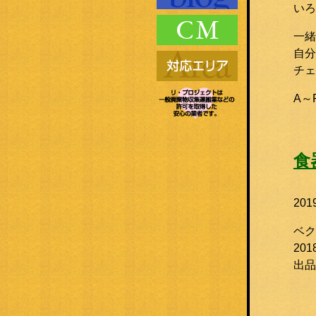
いろ
一緒
自分
チェ
A～
食
20
ベク
20
出