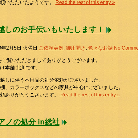
依頼いただいたようです。
Read the rest of this entry »
越しのお手伝いもいたします！
19年2月5日 火曜日
ご依頼実例
,
御用聞き
,
色々なお話
No Comme
をご覧いただきましてありがとうございます。
け本舗 北川です。
越しに伴う不用品の処分依頼がございました。
棚、カラーボックスなどの家具が中心にございました。
依頼ありがとうございます。
Read the rest of this entry »
アノの処分 in総社