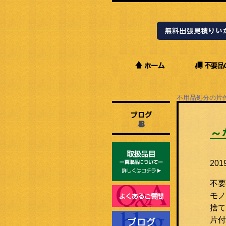
不用品処分の片
Staffブログ
～
20
不要
モノ
捨て
片付