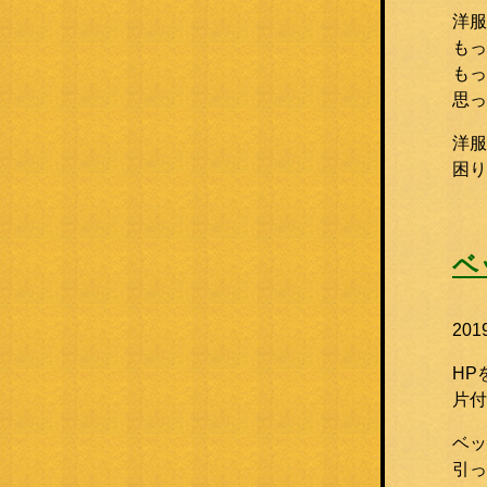
洋服
もっ
もっ
思っ
洋服
困
ベ
20
HP
片付
ベッ
引っ