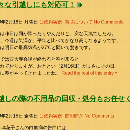
々な引越しにも対応可！
19年2月18日 月曜日
ご依頼実例
,
買取について
No Comments
は昨日は雨が降ったりやんだりと、変な天気でしたね。
、今週は気温が、平年と比べてかなり高くなるようです。
は明日の最高気温が27℃と聞いて驚きです。
では西大寺会陽が終わると春が来ると
れておりますが、おととい（2月16日）がまさにその日。
さに春がやってきたましたね。
Read the rest of this entry »
越しの際の不用品の回収・処分もお任せ
19年2月15日 金曜日
ご依頼実例
,
御用聞き
No Comments
 璃花子さんの白血病の告白には