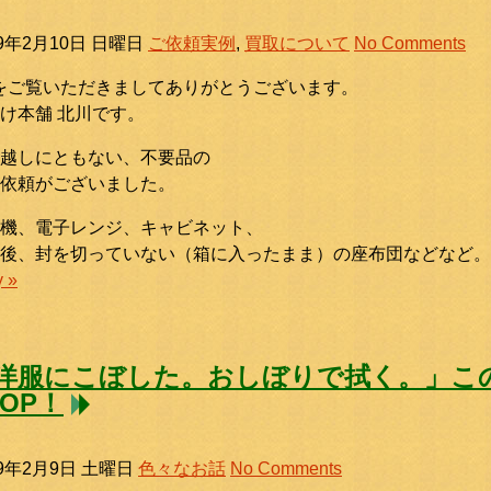
19年2月10日 日曜日
ご依頼実例
,
買取について
No Comments
をご覧いただきましてありがとうございます。
け本舗 北川です。
越しにともない、不要品の
依頼がございました。
機、電子レンジ、キャビネット、
入後、封を切っていない（箱に入ったまま）の座布団などなど
y »
洋服にこぼした。おしぼりで拭く。」こ
TOP！
19年2月9日 土曜日
色々なお話
No Comments