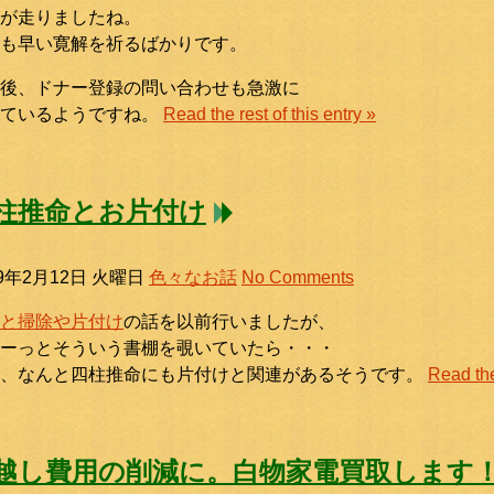
が走りましたね。
も早い寛解を祈るばかりです。
後、ドナー登録の問い合わせも急激に
えているようですね。
Read the rest of this entry »
柱推命とお片付け
19年2月12日 火曜日
色々なお話
No Comments
と掃除や片付け
の話を以前行いましたが、
ーっとそういう書棚を覗いていたら・・・
っ、なんと四柱推命にも片付けと関連があるそうです。
Read the 
越し費用の削減に。白物家電買取します