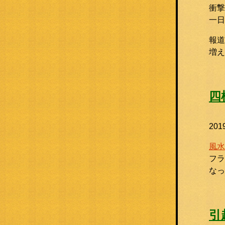
衝撃
一日
報道
増
四
20
風水
フラ
な
引