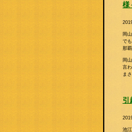
様
20
岡山
でも
那覇
岡山
言わ
ま
引
20
池江