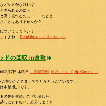
などシミがなければ
と着られるのに・・・
と高く売れるのに・・・などと
たことはありませんか？
についてしまうシミ・・・
りますよね。
Read the rest of this entry »
ッドの回収 in倉敷
19年2月7日 木曜日
ご依頼実例
,
買取について
No Comments
をご覧いただきましてありがとうございます。
け本舗 北川です。
ドの処分依頼がございました。
越しにともない、処分しようと