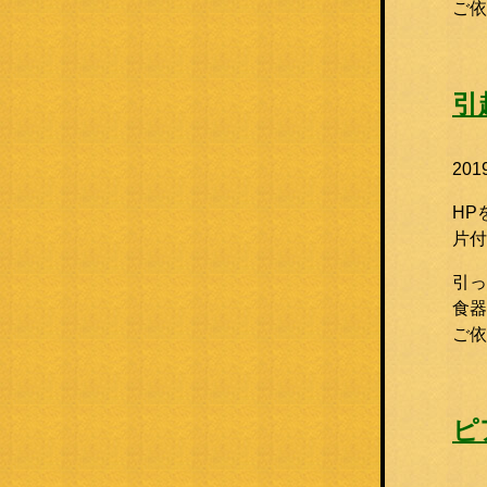
ご
引
20
HP
片付
引っ
食器
ご
ピ