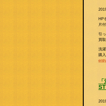
20
HP
片付
引っ
買取
洗濯
購
entr
「
S
20