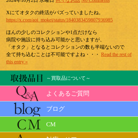
2024年10月2日 水曜日
色々なお話
No Comments
Xにてオタクの終活がバズっていましたね。
https://x.com/aoi_mokei/status/1840383459807936985
ほんの少しのコレクションや1点だけなら
病院や施設に持ち込み可能かと思いますが、
「オタク」となるとコレクションの数も半端ないので
全て持ち込むことは不可能ですよね・・・
Read the rest of
this entry »
～買取品について～
よくあるご質問
ブログ
CM