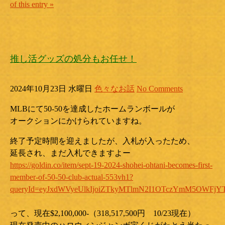
of this entry »
推し活グッズの処分もお任せ！
2024年10月23日 水曜日
色々なお話
No Comments
MLBにて50-50を達成したホームランボールが
オークションにかけられていますね。
終了予定時間を迎えましたが、入札が入ったため、
延長され、まだ入札できますよー
https://goldin.co/item/sept-19-2024-shohei-ohtani-becomes-first-
member-of-50-50-club-actual-553vh1?
queryId=eyJxdWVyeUlkIjoiZTkyMTlmN2I1OTczYmM5OWFjY
って、現在$2,100,000-（318,517,500円 10/23現在）