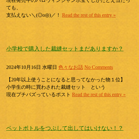
現在発売中のハロウィンジャンボ宝くじがたとえ当たっ
ても、
支払えない＼(◎o◎)／！
Read the rest of this entry »
小学校で購入した裁縫セットまだありますか？
2024年10月16日 水曜日
色々なお話
No Comments
【20年以上使うことになると思ってなかった物１位】
小学生の時に買わされた裁縫セット という
現在プチバズっているポスト
Read the rest of this entry »
ペットボトルをつぶして出してはいけない！？