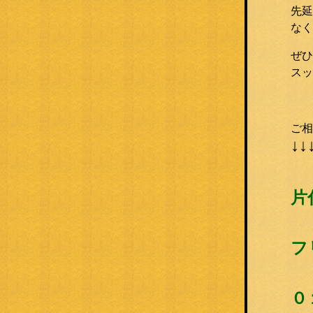
先延
なく
ぜひ
スッ
ご相
↓↓
片
フ
０