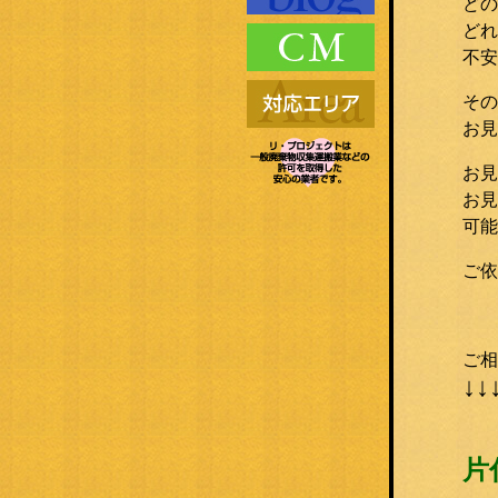
どの
どれ
不安
その
お見
お見
お見
可能
ご依
ご相
↓↓
片