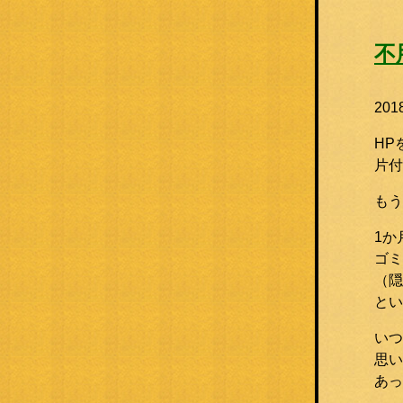
不
20
HP
片付
もう
1か
ゴミ
（隠
とい
いつ
思い
あっ