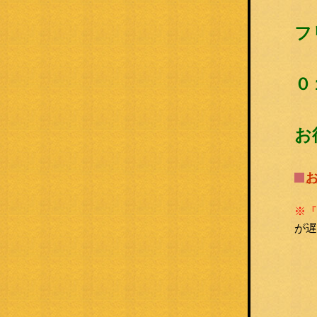
フ
０
お
※『
が遅