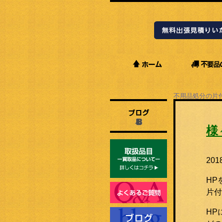
不用品処分の片
Staffブログ
様
20
HP
片付
HP