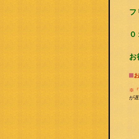
フ
０
お
※『
が遅