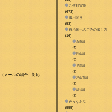
ご依頼実例
(673)
御用聞き
(53)
自治体へのごみの出し方
(16)
倉敷編
(4)
岡山編
(5)
早島編
(2)
（メールの場合、対応
津山市編
(2)
総社編
(2)
色々なお話
(555)