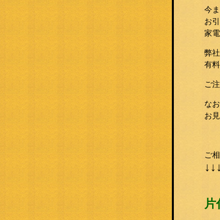
今ま
お引
家電
弊社
有料
ご注
なお
お見
ご相
↓↓
片