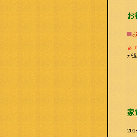
お
※『
が遅
家
20