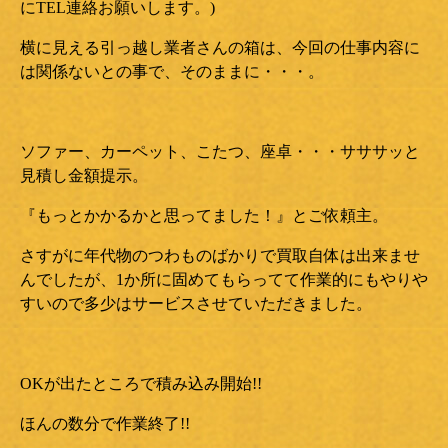
にTEL連絡お願いします。)
横に見える引っ越し業者さんの箱は、今回の仕事内容に
は関係ないとの事で、そのままに・・・。
ソファー、カーペット、こたつ、座卓・・・サササッと
見積し金額提示。
『もっとかかるかと思ってました！』とご依頼主。
さすがに年代物のつわものばかりで買取自体は出来ませ
んでしたが、1か所に固めてもらってて作業的にもやりや
すいので多少はサービスさせていただきました。
OKが出たところで積み込み開始!!
ほんの数分で作業終了!!