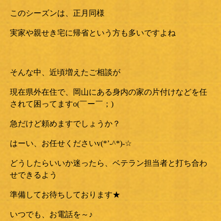
このシーズンは、正月同様
実家や親せき宅に帰省という方も多いですよね
そんな中、近頃増えたご相談が
現在県外在住で、岡山にある身内の家の片付けなどを任
されて困ってますo(￣ー￣；)ゞ
急だけど頼めますでしょうか？
はーい、お任せくださいv(*’-^*)-☆
どうしたらいいか迷ったら、ベテラン担当者と打ち合わ
せできるよう
準備してお待ちしております★
いつでも、お電話を～♪