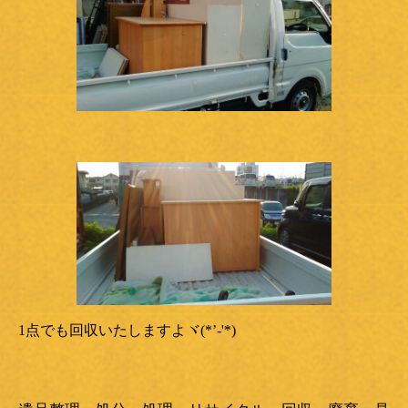
1点でも回収いたしますよヾ(*’-'*)