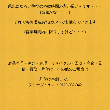
県北になると往復の移動時間の方が長いんです・・・
(当然かな・・・)
それでも御指名あればいつでも飛んでいきます
(営業時間内に限りますけど・・・)
遺品整理
・
処分
・
処理
・
リサイクル・
回収
・
廃棄
・
見
積
・
買取
・
片付け
・その他のご用命は
片付け本舗
まで。
フリーダイヤル：0120-932-942