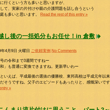
に行くという方も多いと思いますが、
して、実家の片付けや親の介護問題を話し合うという
家庭も多いと思います。
Read the rest of this entry »
越し後の一括処分もお任せ！in 倉敷
19年4月9日 火曜日
ご依頼実例
No Comments
号の令和まで3週間ですねー
和」も普通に変換できますね。更新早いわー
といえば、平成最後の選抜の優勝校、東邦高校は平成元年以来
勝だそうですね。父子のエピソードもあったりと、感慨深いで
 entry »
こんまり流片付けに思うこと パート2～