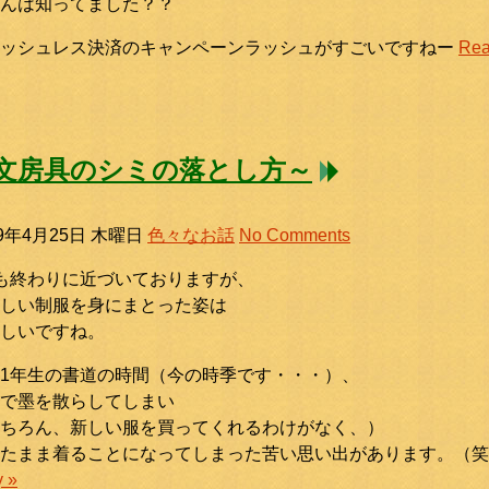
んは知ってました？？
ャッシュレス決済のキャンペーンラッシュがすごいですねー
Read
文房具のシミの落とし方～
19年4月25日 木曜日
色々なお話
No Comments
も終わりに近づいておりますが、
しい制服を身にまとった姿は
しいですね。
1年生の書道の時間（今の時季です・・・）、
で墨を散らしてしまい
ちろん、新しい服を買ってくれるわけがなく、）
れたまま着ることになってしまった苦い思い出があります。（
y »