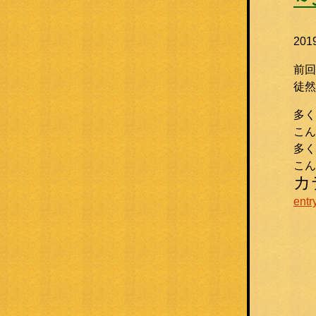
20
前回
徒然
多く
こん
多く
こん
カ
entr