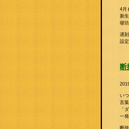
4月
新生
寝坊
遅刻
設
断
20
いつ
言葉
「ダ
一発
断捨