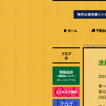
不用品処分の片
Staffブログ
冷
20
食べ
還元
23