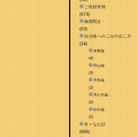
ご依頼実例
(673)
御用聞き
(53)
自治体へのごみの出し方
(16)
倉敷編
(4)
岡山編
(5)
早島編
(2)
津山市編
(2)
総社編
(2)
色々なお話
(555)