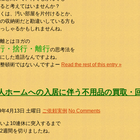
る
と考えてはいませんか？
くは、汚い部屋を片付けるとか、
の収納術だと勘違いしている方も
っしゃるかもしれませんね。
離とはヨガの
行・捨行・離行
の思考法を
にした造語なんですよね。
整頓術ではないんですよー
Read the rest of this entry »
人ホームへの入居に伴う不用品の買取・回収
19年4月13日 土曜日
ご依頼実例
No Comments
いよ10連休に突入するまで
2週間を切りましたね。