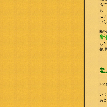
捨て
もし
モノ
いら
断捨
断
もと
整理
老
20
いよ
あと