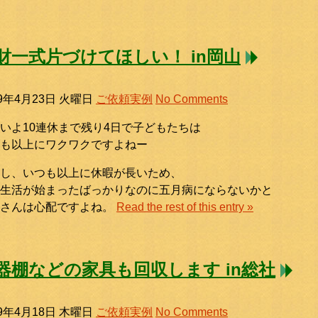
財一式片づけてほしい！ in岡山
19年4月23日 火曜日
ご依頼実例
No Comments
いよ10連休まで残り4日で子どもたちは
も以上にワクワクですよねー
し、いつも以上に休暇が長いため、
生活が始まったばっかりなのに五月病にならないかと
御さんは心配ですよね。
Read the rest of this entry »
器棚などの家具も回収します in総社
19年4月18日 木曜日
ご依頼実例
No Comments