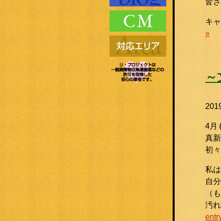
皆さ
キ
»
～
20
4月
真新
初々
私は
自分
（も
汚
entr