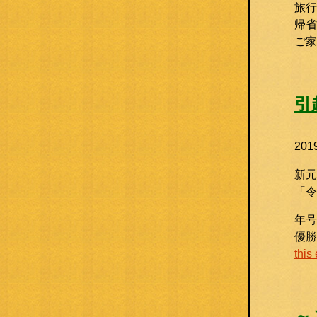
旅行
帰省
ご
引
20
新元
「令
年号
優
this
～