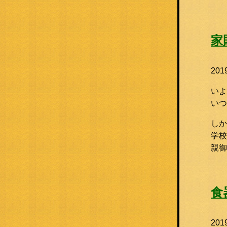
家
20
いよ
いつ
しか
学校
親
食
20