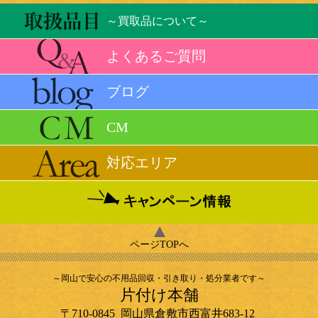
～買取品について～
よくあるご質問
ブログ
CM
対応エリア
ページTOPへ
～岡山で安心の不用品回収・引き取り・処分業者です～
片付け本舗
〒710-0845
岡山県
倉敷市
西富井683-12