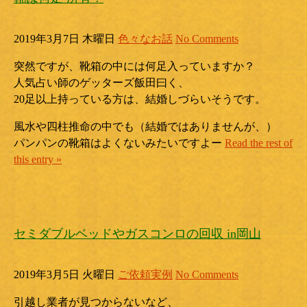
2019年3月7日 木曜日
色々なお話
No Comments
突然ですが、靴箱の中には何足入っていますか？
人気占い師のゲッターズ飯田曰く、
20足以上
持っている方は、結婚しづらいそうです。
風水や四柱推命の中でも（結婚ではありませんが、）
パンパンの靴箱はよくないみたいですよー
Read the rest of
this entry »
セミダブルベッドやガスコンロの回収 in岡山
2019年3月5日 火曜日
ご依頼実例
No Comments
引越し業者が見つからないなど、