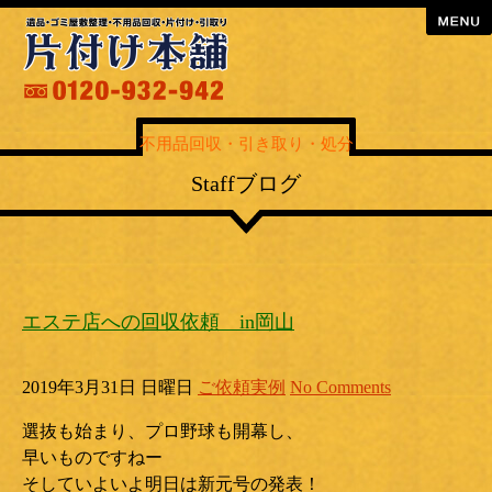
menu
不用品回収・引き取り・処分
Staffブログ
エステ店への回収依頼 in岡山
2019年3月31日 日曜日
ご依頼実例
No Comments
選抜も始まり、プロ野球も開幕し、
早いものですねー
そしていよいよ明日は新元号の発表！