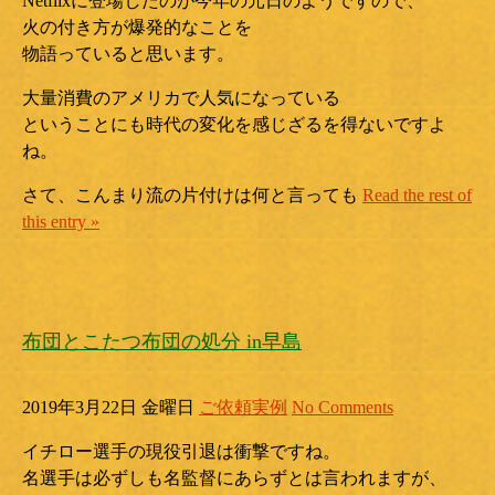
Netflixに登場したのが今年の元日のようですので、
火の付き方が爆発的なことを
物語っていると思います。
大量消費のアメリカで人気になっている
ということにも時代の変化を感じざるを得ないですよ
ね。
さて、こんまり流の片付けは何と言っても
Read the rest of
this entry »
布団とこたつ布団の処分 in早島
2019年3月22日 金曜日
ご依頼実例
No Comments
イチロー選手の現役引退は衝撃ですね。
名選手は必ずしも名監督にあらずとは言われますが、