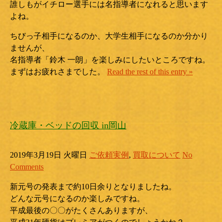
誰しもがイチロー選手には名指導者になれると思います
よね。
ちびっ子相手になるのか、大学生相手になるのか分かり
ませんが、
名指導者「鈴木 一朗」を楽しみにしたいところですね。
まずはお疲れさまでした。
Read the rest of this entry »
冷蔵庫・ベッドの回収 in岡山
2019年3月19日 火曜日
ご依頼実例
,
買取について
No
Comments
新元号の発表まで約10日余りとなりましたね。
どんな元号になるのか楽しみですね。
平成最後の〇〇がたくさんありますが、