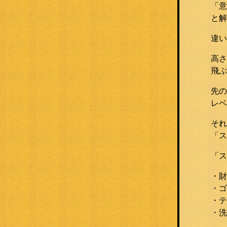
「意
と解
違い
高さ
飛ぶ
先の
レベ
それ
「ス
「ス
・財
・ゴ
・テ
・洗