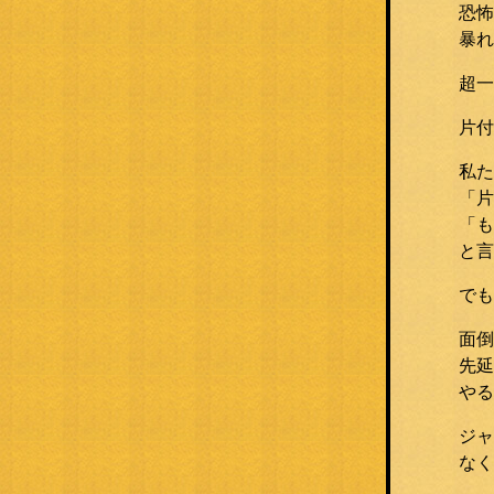
恐怖
暴れ
超一
片付
私た
「片
「も
と言
でも
面倒
先延
やる
ジャ
なく