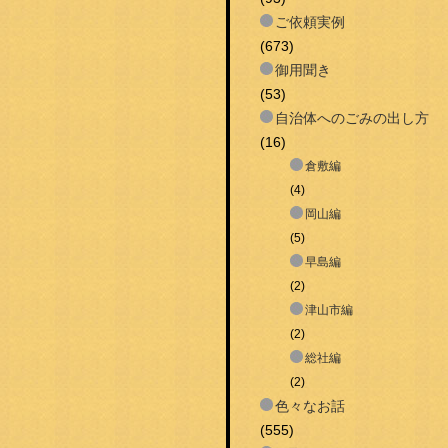
ご依頼実例
(673)
御用聞き
(53)
自治体へのごみの出し方
(16)
倉敷編
(4)
岡山編
(5)
早島編
(2)
津山市編
(2)
総社編
(2)
色々なお話
(555)