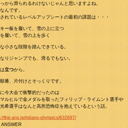
っから滑られるわけないじゃんと思いますよね。
なんです。
されているレベルアップシートの最初の課題は・・・
キー板を履いて、雪の上に立つ
を履いて、雪の上を歩く
な小さな段階を踏んできている。
なりジャンプでも、滑るでもない。
は
立つ
から。
順番、片付けとそっくりです。
に今大会で衝撃的だったのは
マルヒルで金メダルを取ったフィリップ・ライムント選手や
光希選手はなんと高所恐怖症を抱えているという話。
s://the-ans.jp/milano-olympics/632697/
E ANSWER