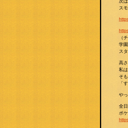
次は
スモ
htt
http
（チ
学園
スタ
高さ
私は
そも
「す
やっ
全日
ポケ
http