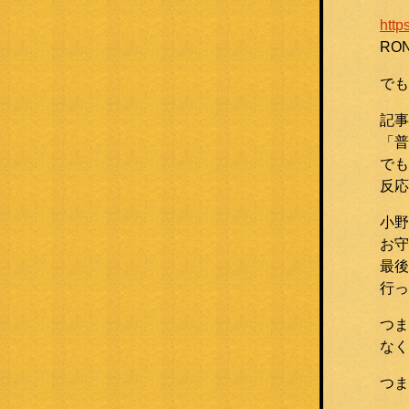
http
RO
でも
記事
「普
でも
反応
小野
お守
最後
行っ
つま
なく
つま