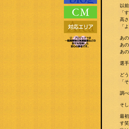
以前
「す
高さ
「よ
あの
あの
あの
選手
どう
「そ
調べ
そし
最初
す笑