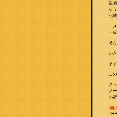
最初
そう
記載
・ス
・板
そん
いき
まず
この
さら
ノー
小野
http
TH