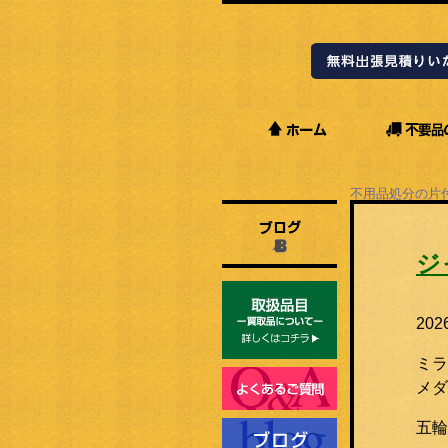
不用品処分の片
Staffブログ
ジ
20
ミラ
メダ
五輪