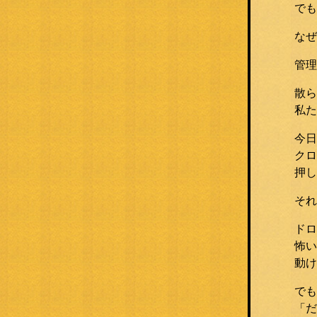
でも
なぜ
管理
散ら
私た
今日
クロ
押し
それ
ドロ
怖い
動け
でも
「だ