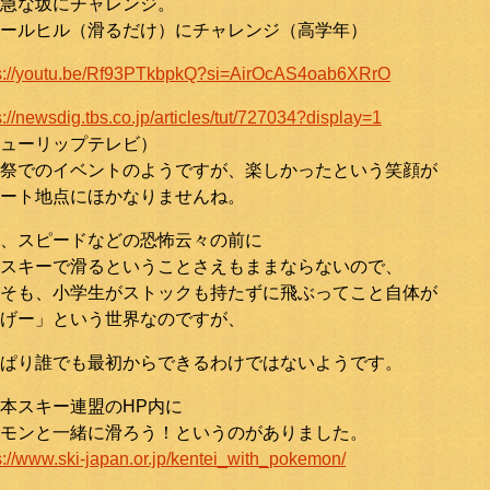
急な坂にチャレンジ。
ールヒル（滑るだけ）にチャレンジ（高学年）
ps://youtu.be/Rf93PTkbpkQ?si=AirOcAS4oab6XRrO
s://newsdig.tbs.co.jp/articles/tut/727034?display=1
ューリップテレビ）
祭でのイベントのようですが、楽しかったという笑顔が
ート地点にほかなりませんね。
、スピードなどの恐怖云々の前に
スキーで滑るということさえもままならないので、
そも、小学生がストックも持たずに飛ぶってこと自体が
げー」という世界なのですが、
ぱり誰でも最初からできるわけではないようです。
本スキー連盟のHP内に
モンと一緒に滑ろう！というのがありました。
s://www.ski-japan.or.jp/kentei_with_pokemon/