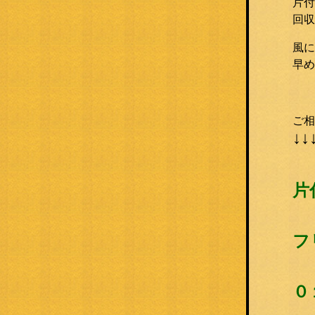
片付
回収
風に
早め
ご相
↓↓
片
フ
０