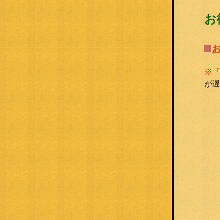
お
※『
が遅