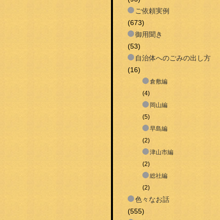
ご依頼実例
(673)
御用聞き
(53)
自治体へのごみの出し方
(16)
倉敷編
(4)
岡山編
(5)
早島編
(2)
津山市編
(2)
総社編
(2)
色々なお話
(555)