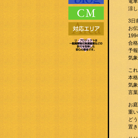
電車
涼し
3日
お伝
19
合格
予報
気象
これ
本格
気象
言葉
お庭
重い
どう
置き