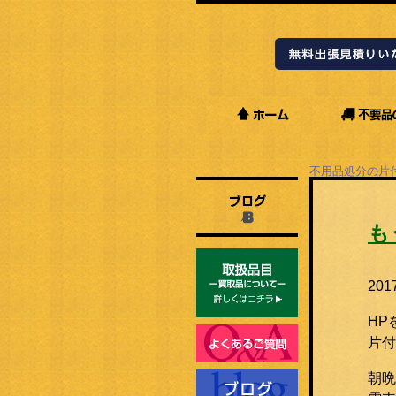
不用品処分の片
Staffブログ
も
20
HP
片付
朝晩