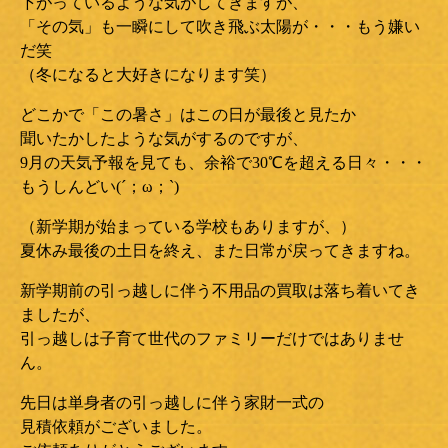
下がっているような気がしてきますが、
「その気」も一瞬にして吹き飛ぶ太陽が・・・もう嫌い
だ笑
（冬になると大好きになります笑）
どこかで「この暑さ」はこの日が最後と見たか
聞いたかしたような気がするのですが、
9月の天気予報を見ても、余裕で30℃を超える日々・・・
もうしんどい(´；ω；`)
（新学期が始まっている学校もありますが、）
夏休み最後の土日を終え、また日常が戻ってきますね。
新学期前の引っ越しに伴う不用品の買取は落ち着いてき
ましたが、
引っ越しは子育て世代のファミリーだけではありませ
ん。
先日は単身者の引っ越しに伴う家財一式の
見積依頼がございました。