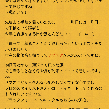
昼間は暖かくなりますが、もうダウンがいるじゃないか
って感じですね。
（私だけ？）
先週まで半袖を着ていたのに・・・（昨日には一昨日ま
で半袖という猛者も）
今年も合服をきる日がほとんどない・・・(´；ω；`)
「買って、着ることもなく終わった」というポストを見
かけましたが、
昨今の物価高と相まって
サブスク
が人気のようですね。
物価高だから、頑張って買った服。
でも着ることなく冬や夏が到来・・・って悲しいですよ
ね。
サブスクだからそんな心配をしなくても安心ですし、
プロのスタイリストさんがコーディネートしてくれるの
もうれしいですよね。
ブラックフォーマルのレンタルもあるので安心。